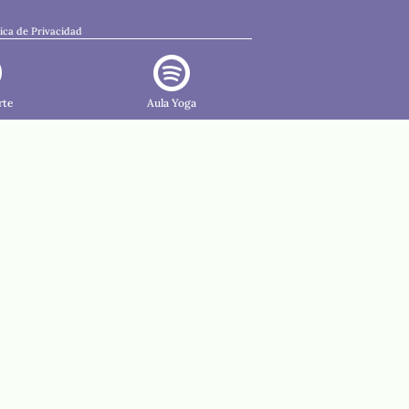
tica de Privacidad


rte
Aula Yoga