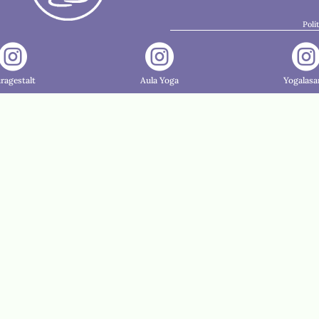
Polí


ragestalt
Aula Yoga
Yogalasa