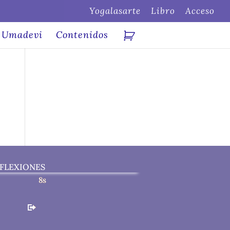
Yogalasarte
Libro
Acceso
Umadevi
Contenidos
FLEXIONES
8s