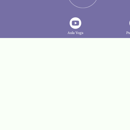

Aula Yoga
Pu