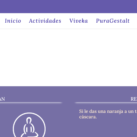
Inicio
Actividades
Viveka
PuraGestalt
AN
RE
Si le das una naranja a un 
cáscara.