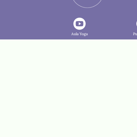

Aula Yoga
Pu