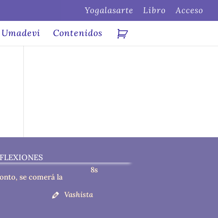
Yogalasarte
Libro
Acceso
Umadevi
Contenidos
FLEXIONES
8s
tonto, se comerá la
Vashista