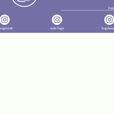
Polí


ragestalt
Aula Yoga
Yogalasa