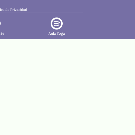
tica de Privacidad


rte
Aula Yoga